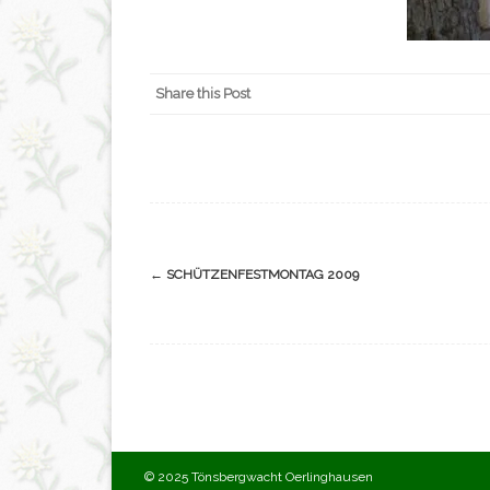
Share this Post
Navigation
←
SCHÜTZENFESTMONTAG 2009
(Beiträge)
© 2025 Tönsbergwacht Oerlinghausen