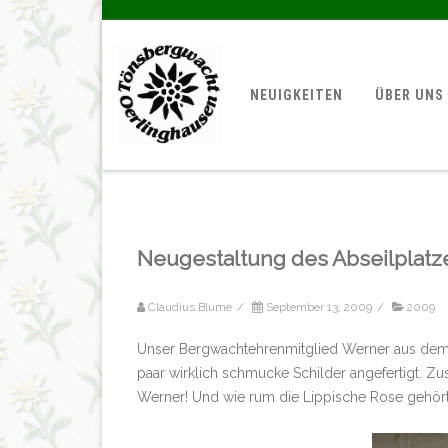
NEUIGKEITEN
ÜBER UNS
Neugestaltung des Abseilplatz
Claudius Blume
/
September 13, 2009
/
2009
Unser Bergwachtehrenmitglied Werner aus dem fe
paar wirklich schmucke Schilder angefertigt. Z
Werner! Und wie rum die Lippische Rose gehört,