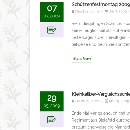
Schützenfestmontag 2009
07
Claudius Blume
/
Juli 7, 2009
07, 2009
Beim diesjährigen Schützensp
seine Tauglichkeit als Höhenr
Leiterwagens der Freiwilligen
teilweise und beim Zielspritzen
Weiterlesen
Kleinkaliber-Vergleichsschi
29
Claudius Blume
/
Mai 29, 2009
05, 2009
Ende Mai war es endlich mal wi
Regiment aus Bielefeld durchg
erstaunlicherweise die Mannsch