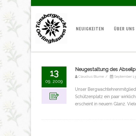
NEUIGKEITEN
ÜBER UNS
Neugestaltung des Abseilp
13
Claudius Blume
/
September 13
09, 2009
Unser Bergwachtehrenmitglied W
Schützenplatz ein paar wirklic
erscheint in neuem Glanz. Viel