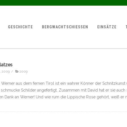
GESCHICHTE
BERGWACHTSCHIESSEN
EINSÄTZE
latzes
, 2009
/
2009
erner aus dem fernen Tirol ist ein wahrer Könner der Schnitzkunst u
h schmucke Schilder angefertigt. Zusammen mit David hat er sie auch
en Dank an Werner! Und wie rum die Lippische Rose gehört, weiß er m