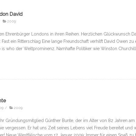
ndon David
/
2009
en Ehrenbürger Londons in ihren Reihen. Herzlichen Glückwunsch Davi
 Fast ein Ritterschlag Eine lange Freundschaft verhilft David Owen z
o is who der Weltprominenz. Namhafte Politiker wie Winston Churchil
nte
09
/
2009
hr Gründungsmitglied Günther Bunte, der im Alter von 82 Jahren am 1
e vergessen. Er hat uns Zeit seines Lebens viel Freude bereitet und w
nther! Neue Westfälische vom 17. Januar 2009: Immer für einen Spaß zu