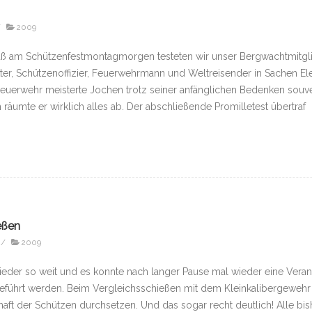
/
2009
aß am Schützenfestmontagmorgen testeten wir unser Bergwachtmitgl
etter, Schützenoffizier, Feuerwehrmann und Weltreisender in Sachen 
 Feuerwehr meisterte Jochen trotz seiner anfänglichen Bedenken souv
 räumte er wirklich alles ab. Der abschließende Promilletest übertraf
eßen
/
2009
eder so weit und es konnte nach langer Pause mal wieder eine Verans
eführt werden. Beim Vergleichsschießen mit dem Kleinkalibergewehr 
aft der Schützen durchsetzen. Und das sogar recht deutlich! Alle b