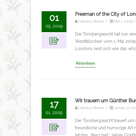
Freeman of the City of Lo
01
Claudius Blume
/
Mai 1, 2009
05, 2009
Die Tönsbergwacht hat nun ein
Westfälischen vom 1. Mai 2009:
Londons liest sich wie das wh
Weiterlesen
Wir trauern um Günther Bu
17
Claudius Blume
/
Januar 17, 20
01, 2009
Die Tönsbergwacht trauert um i
freundliche und humorige Art ni
letztes „Berg heil“, lieber Gü