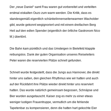
Der „neue Daniel“ samt Frau waren gut vorbereitet und verteilten
erstmal eiskalten Ouzo zum warm werden. Die Kritik, dass es
standesgemäß eigentlich schänkelinnenseitenwarmen Wacholder
gibt, wurde gekonnt wegignoriert und mit einem dreifachen Berg
Heil auf den edlen Spender (eigentlich der örtliche Gastronom Nico
M.) übertönt.
Die Bahn kam pünktlich und das Umsteigen in Bielefeld klappte
reibungslos. Dank der guten Organisation unseres Reiseleiters
Peter waren die reservierten Plätze schnell gefunden.
Schnell wurde festgestellt, dass die Jungs aus Hannover, die direkt
hinter uns saßen, den gleichen Rhythmus wie wir hatten und auch
auf der Rückfahrt ihre Plätze wieder direkt hinter uns reserviert
hatten. Das wurde natürlich gemeinsam begossen, Schnäpse und
Bier wurden ausgetauscht. Kaiser zog es mehr zu einer etwas
weniger lustigen Frauentruppe, vermutlich um die fehlende
Tapetenbar zu kompensieren, denn die hatten hart gekochte Eier