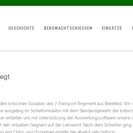
GESCHICHTE
BERGWACHTSCHIESSEN
EINSÄTZE
Regt
den britischen Soldaten des 7 Transport Regiment aus Bielefeld. Wi
 wir ausgiebig im Schießsimulator mit dem Standardgewehr der brit
er erklärten uns mit Unterstützung der Auswertungssoftware unsere 
 den virtuellen Gegnern auf der Leinwand. Nach dem Schießen ging e
 Fish and Chips und Dosenbier endete der Abend sehr britisch.