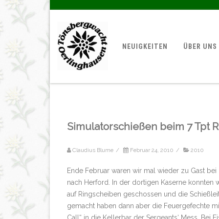
NEUIGKEITEN
ÜBER UNS
Simulatorschießen beim 7 Tpt 
Claudius Blume
/
Februar 24, 2010
/
2010
Ende Februar waren wir mal wieder zu Gast bei 
nach Herford. In der dortigen Kaserne konnten
auf Ringscheiben geschossen und die Schießleit
gemacht haben dann aber die Feuergefechte mit
Call“ in die Kellerbar der Sergeants‘ Mess. Bei