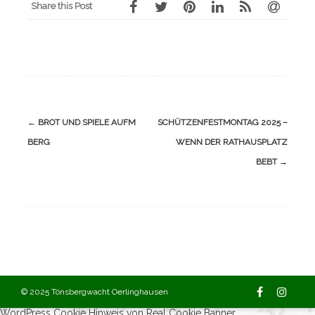
Share this Post
Navigation
←
BROT UND SPIELE AUFM
SCHÜTZENFESTMONTAG 2025 –
(Beiträge)
BERG
WENN DER RATHAUSPLATZ
BEBT
→
© 2025 Tönsbergwacht Oerlinghausen
WordPress Cookie Hinweis von Real Cookie Banner