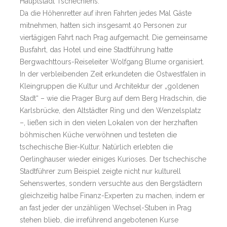
Hauptstadt Tschechiens.
Da die Höhenretter auf ihren Fahrten jedes Mal Gäste
mitnehmen, hatten sich insgesamt 40 Personen zur
viertägigen Fahrt nach Prag aufgemacht. Die gemeinsame
Busfahrt, das Hotel und eine Stadtführung hatte
Bergwachttours-Reiseleiter Wolfgang Blume organisiert.
In der verbleibenden Zeit erkundeten die Ostwestfalen in
Kleingruppen die Kultur und Architektur der „goldenen
Stadt“ – wie die Prager Burg auf dem Berg Hradschin, die
Karlsbrücke, den Altstädter Ring und den Wenzelsplatz
–, ließen sich in den vielen Lokalen von der herzhaften
böhmischen Küche verwöhnen und testeten die
tschechische Bier-Kultur. Natürlich erlebten die
Oerlinghauser wieder einiges Kurioses. Der tschechische
Stadtführer zum Beispiel zeigte nicht nur kulturell
Sehenswertes, sondern versuchte aus den Bergstädtern
gleichzeitig halbe Finanz-Experten zu machen, indem er
an fast jeder der unzähligen Wechsel-Stuben in Prag
stehen blieb, die irreführend angebotenen Kurse