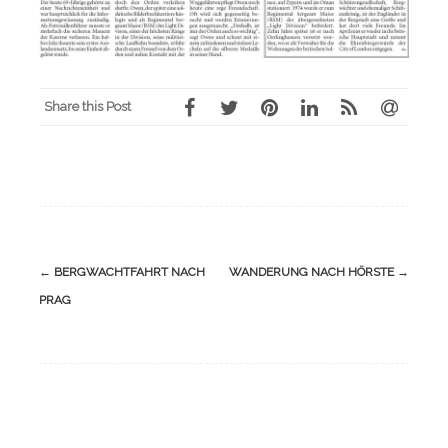
Share this Post
Navigation
←
BERGWACHTFAHRT NACH
WANDERUNG NACH HÖRSTE
→
(Beiträge)
PRAG