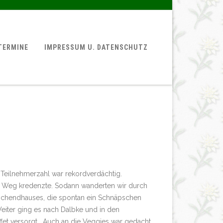
TERMINE
IMPRESSUM U. DATENSCHUTZ
 Teilnehmerzahl war rekordverdächtig.
ten Weg kredenzte. Sodann wanderten wir durch
ochendhauses, die spontan ein Schnäpschen
eiter ging es nach Dalbke und in den
fet versorgt. Auch an die Veggies war gedacht.