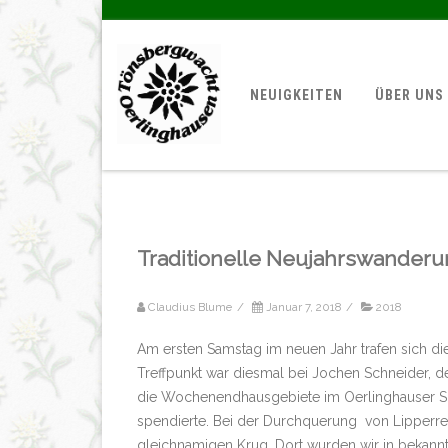
NEUIGKEITEN
ÜBER UNS
Traditionelle Neujahrswander
Claudius Blume
/
Januar 7, 2018
/
2018
Am ersten Samstag im neuen Jahr trafen sich di
Treffpunkt war diesmal bei Jochen Schneider, d
die Wochenendhausgebiete im Oerlinghauser S
spendierte. Bei der Durchquerung von Lipperre
gleichnamigen Krug. Dort wurden wir in bekannt