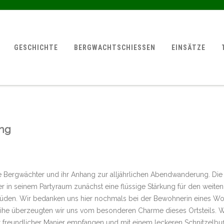
GESCHICHTE
BERGWACHTSCHIESSEN
EINSÄTZE
ung
e Bergwächter und ihr Anhang zur alljährlichen Abendwanderung. Die
er in seinem Partyraum zunächst eine flüssige Stärkung für den wei
üden. Wir bedanken uns hier nochmals bei der Bewohnerin eines W
ihe überzeugten wir uns vom besonderen Charme dieses Ortsteils. W
 freundlicher Manier empfangen und mit einem leckeren Schnitzelbuf