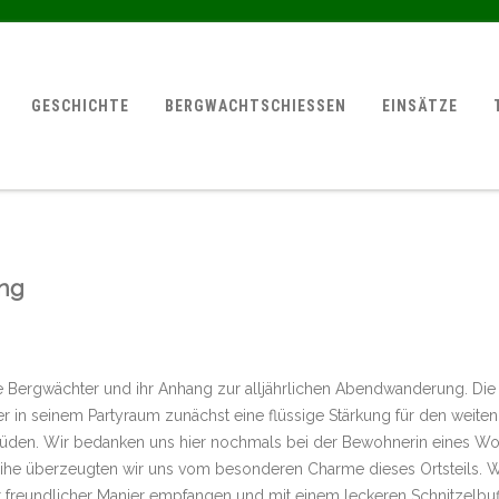
GESCHICHTE
BERGWACHTSCHIESSEN
EINSÄTZE
ung
e Bergwächter und ihr Anhang zur alljährlichen Abendwanderung. Die
er in seinem Partyraum zunächst eine flüssige Stärkung für den wei
üden. Wir bedanken uns hier nochmals bei der Bewohnerin eines W
ihe überzeugten wir uns vom besonderen Charme dieses Ortsteils. W
 freundlicher Manier empfangen und mit einem leckeren Schnitzelbuf