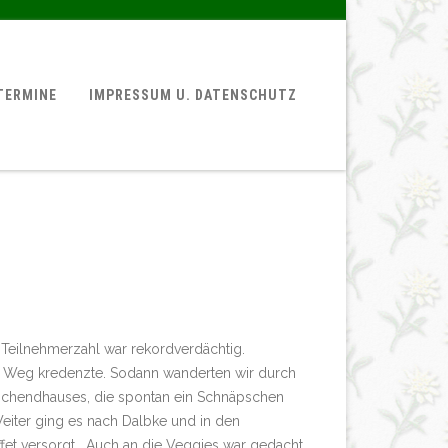
TERMINE
IMPRESSUM U. DATENSCHUTZ
 Teilnehmerzahl war rekordverdächtig.
ten Weg kredenzte. Sodann wanderten wir durch
ochendhauses, die spontan ein Schnäpschen
eiter ging es nach Dalbke und in den
fet versorgt. Auch an die Veggies war gedacht.