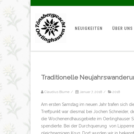
NEUIGKEITEN
ÜBER UNS
Traditionelle Neujahrswander
Claudius Blume
/
Januar 7, 2018
/
2018
Am ersten Samstag im neuen Jahr trafen sich di
Treffpunkt war diesmal bei Jochen Schneider, d
die Wochenendhausgebiete im Oerlinghauser S
spendierte. Bei der Durchquerung von Lipperre
gleichnamigen Krug. Dort wurden wir in bekannt