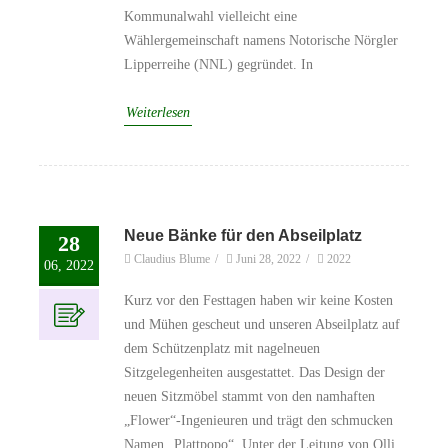
Kommunalwahl vielleicht eine
Wählergemeinschaft namens Notorische Nörgler
Lipperreihe (NNL) gegründet. In
Weiterlesen
Neue Bänke für den Abseilplatz
28
Claudius Blume
/
Juni 28, 2022
/
2022
06, 2022
Kurz vor den Festtagen haben wir keine Kosten
und Mühen gescheut und unseren Abseilplatz auf
dem Schützenplatz mit nagelneuen
Sitzgelegenheiten ausgestattet. Das Design der
neuen Sitzmöbel stammt von den namhaften
„Flower“-Ingenieuren und trägt den schmucken
Namen „Plattpopo“. Unter der Leitung von Olli