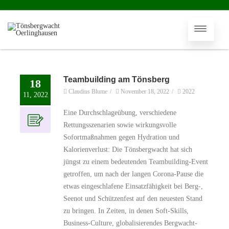
Teambuilding am Tönsberg
18
Claudius Blume
/
November 18, 2022
/
2022
11, 2022
Eine Durchschlageübung, verschiedene
Rettungsszenarien sowie wirkungsvolle
Sofortmaßnahmen gegen Hydration und
Kalorienverlust: Die Tönsbergwacht hat sich
jüngst zu einem bedeutenden Teambuilding-Event
getroffen, um nach der langen Corona-Pause die
etwas eingeschlafene Einsatzfähigkeit bei Berg-,
Seenot und Schützenfest auf den neuesten Stand
zu bringen. In Zeiten, in denen Soft-Skills,
Business-Culture, globalisierendes Bergwacht-