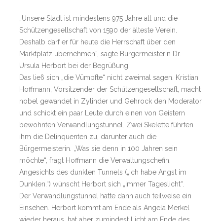
„Unsere Stadt ist mindestens 975 Jahre alt und die
Schützengesellschaft von 1590 der älteste Verein.
Deshalb darf er für heute die Herrschaft über den
Marktplatz übernehmen“, sagte Bürgermeisterin Dr.
Ursula Herbort bei der Begrüßung.
Das ließ sich „die Vümpfte“ nicht zweimal sagen. Kristian
Hoffmann, Vorsitzender der Schützengesellschaft, macht
nobel gewandet in Zylinder und Gehrock den Moderator
und schickt ein paar Leute durch einen von Geistern
bewohnten Verwandlungstunnel. Zwei Skelette führten
ihm die Delinquenten zu, darunter auch die
Bürgermeisterin. „Was sie denn in 100 Jahren sein
möchte“, fragt Hoffmann die Verwaltungschefin.
Angesichts des dunklen Tunnels („Ich habe Angst im
Dunklen.“) wünscht Herbort sich „immer Tageslicht“.
Der Verwandlungstunnel hatte dann auch teilweise ein
Einsehen. Herbort kommt am Ende als Angela Merkel
wieder heraus, hat aber zumindest Licht am Ende des