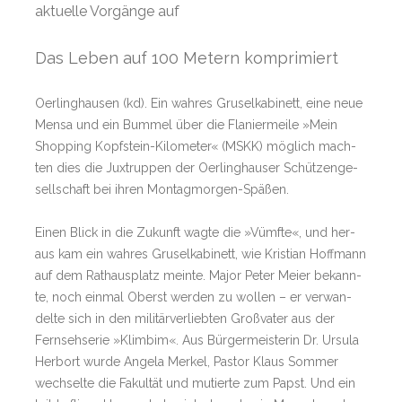
aktuelle Vorgänge auf
Das Leben auf 100 Metern komprimiert
Oer­ling­hau­sen (k­d). Ein wah­res Gru­sel­ka­bi­nett, eine neue
Mensa und ein Bum­mel ü­ber die Fla­nier­meile »­Mein
Shop­ping Kopfstein-Ki­lo­me­ter« (MSKK) mög­lich mach­
ten dies die Jux­trup­pen der Oer­ling­hau­ser Schüt­zen­ge­
sell­schaft bei ih­ren Montagmor­gen-Späßen.
Ei­nen Blick in die Zu­kunft wagte die »Vümfte«, und her­
aus kam ein wah­res Gru­sel­ka­bi­nett, wie Kris­tian Hoff­mann
auf dem Rathaus­platz mein­te. Ma­jor Pe­ter Meier be­kann­
te, noch ein­mal Oberst wer­den zu wol­len – er ver­wan­
delte sich in den militärverliebten Großva­ter aus der
Fern­seh­se­rie »Klim­bim«. Aus Bür­ger­meis­te­rin Dr. Ur­sula
Her­b­ort wurde An­gela Mer­kel, Pastor Klaus Som­mer
wech­selte die Fa­kul­tät und mu­tierte zum Papst. Und ein