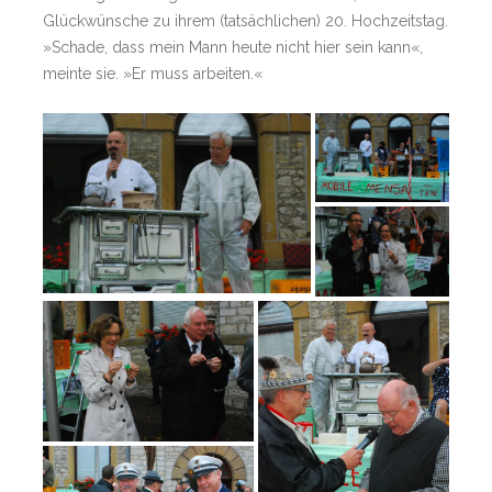
Glück­wün­sche zu ih­rem (tatsäch­li­chen) 20. Hoch­zeits­tag.
»­Scha­de, dass mein Mann heute nicht hier sein kann«,
meinte sie. »Er muss ar­bei­ten.«