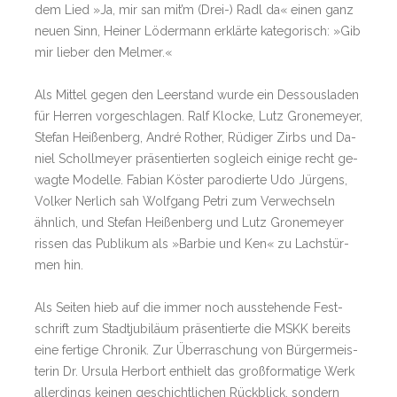
dem Lied »Ja, mir san mit­’m (Drei-) Radl da« einen ganz
neuen Sinn, Hei­ner Lö­der­mann er­klärte ka­te­go­risch: »­Gib
mir lie­ber den Mel­mer.«
Als Mit­tel ge­gen den Leer­stand wurde ein Des­sous­la­den
für Her­ren vor­ge­schla­gen. Ralf Klocke, Lutz Gro­ne­meyer,
Ste­fan Heißen­berg, An­dré Ro­ther, Rü­di­ger Zirbs und Da­
niel Scholl­meyer prä­sen­tier­ten so­gleich ei­nige recht ge­
wagte Mo­del­le. Fa­bian Kös­ter par­odierte Udo Jür­gens,
Vol­ker Ner­lich sah Wolf­gang Pe­tri zum Ver­wech­seln
ähn­lich, und Ste­fan Heißen­berg und Lutz Gro­ne­meyer
ris­sen das Pu­bli­kum als »­Bar­bie und Ken« zu Lachstür­
men hin­.
Als Sei­ten hieb auf die im­mer noch aus­ste­hende Fest­
schrift zum Stadt­ju­biläum prä­sen­tierte die MSKK be­reits
eine fer­tige Chro­nik. Zur Ü­ber­ra­schung von Bür­ger­meis­
te­rin Dr. Ur­sula Her­b­ort ent­hielt das groß­for­ma­tige Werk
al­ler­dings kei­nen ge­schicht­li­chen Rück­blick, son­dern