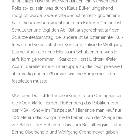
leib­haf­ti­ger Hase sehnte sich da­nach, ein ­Mensch und
Po­li­zist« zu sein, was durch Klaus Büker um­ge­hend
mög­lich wur­de. Zwei echte »Schüt­zen­fest-Igno­ran­ten«
hatte die »Töns­berg­wacht« auf dem Kie­ker. »­Der eine ist
Schul­lei­ter und legt den Abi-Ball aus­ge­rech­net auf den
Schüt­zen­fest­sams­tag, der an­dere ist selbs­t­er­nann­ter Kul­
tur­wirt und ver­an­stal­tet ein Kon­zer­t«, kri­ti­sierte Wolf­gang
Blu­me. Auch die neue Mensa im Schul­zen­trum wurde
aufs Korn ge­nom­men. »­Star­koch Horst Lich­ter« (Pe­ter
Adam) be­rei­tet eine Hüh­ner­suppe zu, die zwar preis­wert,
aber völ­lig un­ge­nieß­bar war, wie die Bür­ger­meis­te­rin
fest­stel­len muss­te.
em
Was d
Düs­sel­dor­fer die »Kö«, ist dem Oer­ling­hau­ser
die »Oe«, klärte Her­bert Heißen­berg das Pu­bli­kum bei
der MSKK-Show im Fest­zelt auf. Hier finde man »auf nur
100 Me­tern das kom­pri­mierte Le­ben: von der Wiege bis
zur Bahre – der Heb­amme bis zum Be­stat­tungs­in­sti­tut.«
Bernd Ober­schelp und Wolf­gang Gro­ne­meyer ga­ben