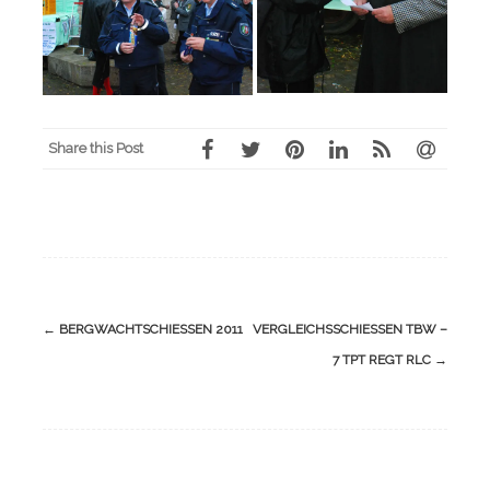
Share this Post
Navigation
←
BERGWACHTSCHIESSEN 2011
VERGLEICHSSCHIESSEN TBW – 7
(Beiträge)
TPT REGT RLC
→