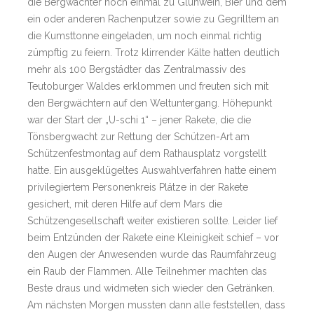
die Bergwächter noch einmal zu Glühwein, Bier und dem
ein oder anderen Rachenputzer sowie zu Gegrilltem an
die Kumsttonne eingeladen, um noch einmal richtig
zümpftig zu feiern. Trotz klirrender Kälte hatten deutlich
mehr als 100 Bergstädter das Zentralmassiv des
Teutoburger Waldes erklommen und freuten sich mit
den Bergwächtern auf den Weltuntergang. Höhepunkt
war der Start der „U-schi 1“ – jener Rakete, die die
Tönsbergwacht zur Rettung der Schützen-Art am
Schützenfestmontag auf dem Rathausplatz vorgstellt
hatte. Ein ausgeklügeltes Auswahlverfahren hatte einem
privilegiertem Personenkreis Plätze in der Rakete
gesichert, mit deren Hilfe auf dem Mars die
Schützengesellschaft weiter existieren sollte. Leider lief
beim Entzünden der Rakete eine Kleinigkeit schief – vor
den Augen der Anwesenden wurde das Raumfahrzeug
ein Raub der Flammen. Alle Teilnehmer machten das
Beste draus und widmeten sich wieder den Getränken.
Am nächsten Morgen mussten dann alle feststellen, dass